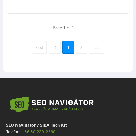
Page
1
of
1
First
Last
1
SEO Navigátor / SIBA Tech Kft
Telefon:
+36 30 220-2390